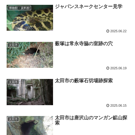
ジャパンスネークセンター見学
博物館・資料館
2025.06.22
薮塚は常永寺脇の室跡の穴
太田市
2025.06.19
太田市の藪塚石切場跡探索
太田市
2025.06.15
太田市は唐沢山のマンガン鉱山探
太田市
索