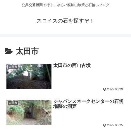
公共交通機関で行く、ゆるい廃鉱山散策と石拾いブログ
スロイスの石を探すぞ！
太田市
太田市の西山古墳
太田市
2025.06.29
ジャパンスネークセンターの石切
太田市
場跡の洞窟
2025.06.25