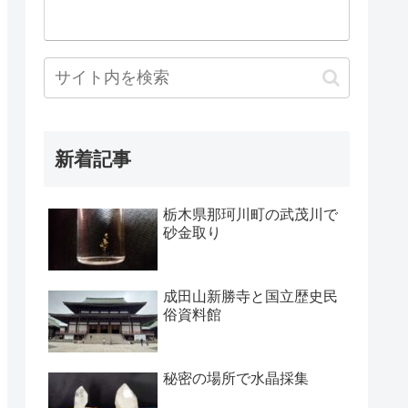
新着記事
栃木県那珂川町の武茂川で
砂金取り
成田山新勝寺と国立歴史民
俗資料館
秘密の場所で水晶採集