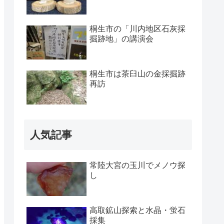
桐生市の「川内地区石灰採
掘跡地」の講演会
桐生市は茶臼山の金採掘跡
再訪
人気記事
常陸大宮の玉川でメノウ探
し
高取鉱山探索と水晶・蛍石
採集