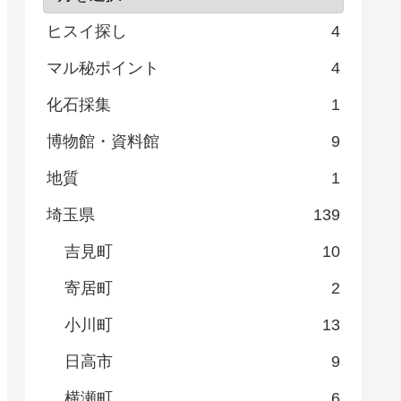
ヒスイ探し
4
マル秘ポイント
4
化石採集
1
博物館・資料館
9
地質
1
埼玉県
139
吉見町
10
寄居町
2
小川町
13
日高市
9
横瀬町
6