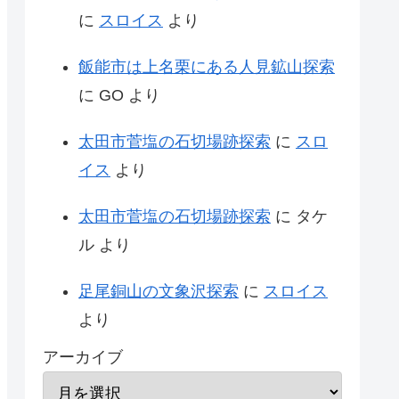
に
スロイス
より
飯能市は上名栗にある人見鉱山探索
に
GO
より
太田市菅塩の石切場跡探索
に
スロ
イス
より
太田市菅塩の石切場跡探索
に
タケ
ル
より
足尾銅山の文象沢探索
に
スロイス
より
アーカイブ