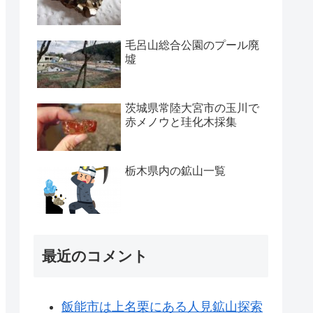
毛呂山総合公園のプール廃
墟
茨城県常陸大宮市の玉川で
赤メノウと珪化木採集
栃木県内の鉱山一覧
最近のコメント
飯能市は上名栗にある人見鉱山探索