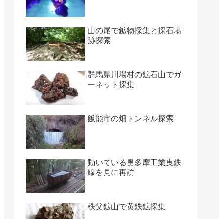
山の尾で鉱物採集と採石場
跡探索
群馬県川場村の鉱石山でガ
ーネット採集
飯能市の畑トンネル探索
動いている奥多摩工業曳鉄
線を見に再訪
秩父鉱山で黄鉄鉱採集