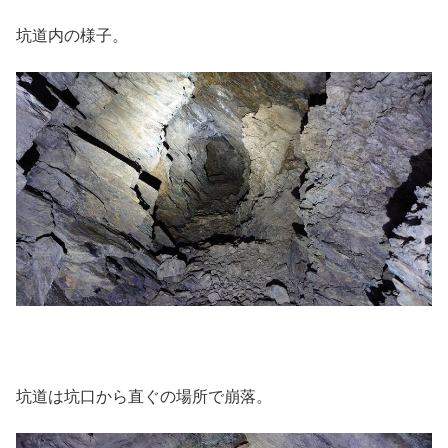
坑道内の様子。
坑道は坑口から直ぐの場所で崩落。