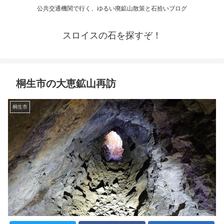
公共交通機関で行く、ゆるい廃鉱山散策と石拾いブログ
スロイスの石を探すぞ！
桐生市の大恵鉱山再訪
桐生市