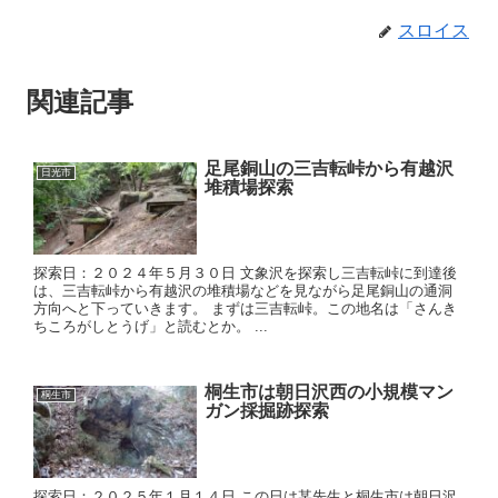
スロイス
関連記事
足尾銅山の三吉転峠から有越沢
日光市
堆積場探索
探索日：２０２４年５月３０日 文象沢を探索し三吉転峠に到達後
は、三吉転峠から有越沢の堆積場などを見ながら足尾銅山の通洞
方向へと下っていきます。 まずは三吉転峠。この地名は「さんき
ちころがしとうげ」と読むとか。 ...
桐生市は朝日沢西の小規模マン
桐生市
ガン採掘跡探索
探索日：２０２５年１月１４日 この日は某先生と桐生市は朝日沢