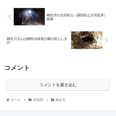
桐生市の大沢鉱山（菱田鉱山大沢鉱床）
探索
桐生川ダムは梅田台緑地公園の室らしき
穴
コメント
コメントを書き込む
ホーム
群馬県
桐生市