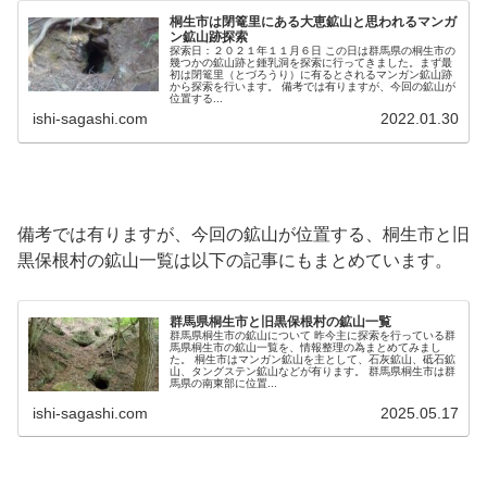
桐生市は閉篭里にある大恵鉱山と思われるマンガ
ン鉱山跡探索
探索日：２０２１年１１月６日 この日は群馬県の桐生市の
幾つかの鉱山跡と鍾乳洞を探索に行ってきました。まず最
初は閉篭里（とづろうり）に有るとされるマンガン鉱山跡
から探索を行います。 備考では有りますが、今回の鉱山が
位置する...
ishi-sagashi.com
2022.01.30
備考では有りますが、今回の鉱山が位置する、桐生市と旧
黒保根村の鉱山一覧は以下の記事にもまとめています。
群馬県桐生市と旧黒保根村の鉱山一覧
群馬県桐生市の鉱山について 昨今主に探索を行っている群
馬県桐生市の鉱山一覧を、情報整理の為まとめてみまし
た。 桐生市はマンガン鉱山を主として、石灰鉱山、砥石鉱
山、タングステン鉱山などが有ります。 群馬県桐生市は群
馬県の南東部に位置...
ishi-sagashi.com
2025.05.17