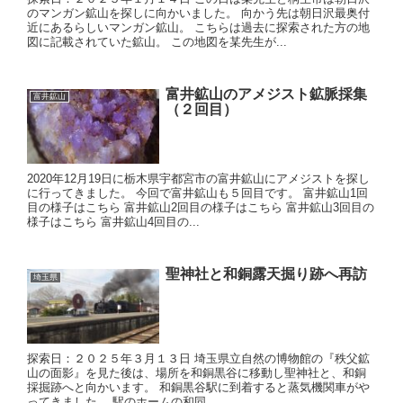
のマンガン鉱山を探しに向かいました。 向かう先は朝日沢最奥付
近にあるらしいマンガン鉱山。 こちらは過去に探索された方の地
図に記載されていた鉱山。 この地図を某先生が...
富井鉱山のアメジスト鉱脈採集
富井鉱山
（２回目）
2020年12月19日に栃木県宇都宮市の富井鉱山にアメジストを探し
に行ってきました。 今回で富井鉱山も５回目です。 富井鉱山1回
目の様子はこちら 富井鉱山2回目の様子はこちら 富井鉱山3回目の
様子はこちら 富井鉱山4回目の...
聖神社と和銅露天掘り跡へ再訪
埼玉県
探索日：２０２５年３月１３日 埼玉県立自然の博物館の『秩父鉱
山の面影』を見た後は、場所を和銅黒谷に移動し聖神社と、和銅
採掘跡へと向かいます。 和銅黒谷駅に到着すると蒸気機関車がや
ってきました。 駅のホームの和同...