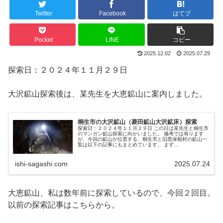
Twitter
Facebook
はてブ
Pocket
LINE
コピー
2025.12.02
2025.07.29
探索日：２０２４年１１月２９日
大沢鉱山探索後は、某先生を大恵鉱山に案内しました。
桐生市の大沢鉱山（菱田鉱山大沢鉱床）探索
探索日：２０２４年１１月２９日 この日は某先生と桐生市
のマンガン鉱山探索に向かいました。 備考では有ります
が、今回の鉱山が位置する、桐生市と旧黒保根村の鉱山一
覧は以下の記事にもまとめています。 まず...
ishi-sagashi.com
2025.07.24
大恵鉱山、私は数年前に探索しているので、今回２回目。
以前の探索記事はこちらから。