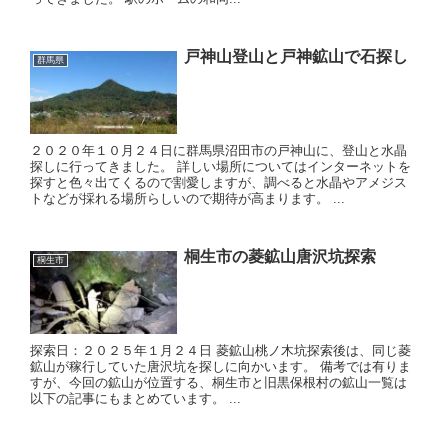
戸神山登山と戸神鉱山で石探し
群馬県
２０２０年１０月２４日に群馬県沼田市の戸神山に、登山と水晶
探しに行ってきました。 詳しい場所についてはインターネットを
探すと色々出てくるので割愛しますが、調べると水晶やアメジス
トなどが採れる場所らしいので期待が高まります。 ...
桐生市の菱鉱山唐沢坑探索
桐生市
探索日：２０２５年１月２４日 菱鉱山桃ノ木坑探索後は、同じ菱
鉱山が稼行していた唐沢坑を探しに向かいます。 備考では有りま
すが、今回の鉱山が位置する、桐生市と旧黒保根村の鉱山一覧は
以下の記事にもまとめています。 ...