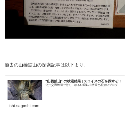
過去の山菱鉱山の探索記事は以下より。
“山菱鉱山” の検索結果 | スロイスの石を探すぞ！
公共交通機関で行く、ゆるい廃鉱山散策と石拾いブログ
ishi-sagashi.com