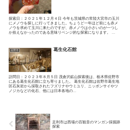
探索日：２０２１年１２月４日 今年も茨城県の常陸大宮市の玉川
にメノウを探しに行ってきました。ちょうど一年ほど前にも赤メ
ノウを求めて玉川に来たのですが、赤メノウは小さいのが一つし
か拾えなかったのである意味リベンジ的な探索になります。 ...
葛生化石館
佐野市
訪問日：２０２３年８月５日 茂倉沢鉱山探索後は、栃木県佐野市
にある葛生化石館に立ち寄りました。 葛生化石館は佐野市葛生地
区石灰岩から採取されたフズリナやウミユリ、ニッポンサイやツ
ノジカなどの化石、他には日本各地の...
足利市は西場の百観音のマンガン採掘跡
探索