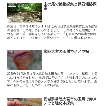
山の尾で鉱物採集と採石場跡探
石探し
索
探索日：２０２４年５月１７日 この日は茨城県桜川市にある鉱物
の名産地「山の尾」に行ってきました。 山の尾に来た理由は、い
つも一緒に鉱山調査をしている某先生に「おすすめの鉱山や鉱物
ポイントはどこですか？」と聞いたところ「山の尾は良いぞ...
常陸大宮の玉川でメノウ探し
玉川
2020年11月24日は茨木県常陸太田市の玉川にメノウ（瑪瑙）を探
しに行ってきました。 玉川では赤いメノウが採れるとのことなの
で、今回の目標はその赤メノウを目標に探したいと思います。 翌
年にも探しに行ったので、その時の記...
茨城県常陸大宮市の玉川で赤メ
玉川
ノウと珪化木採集