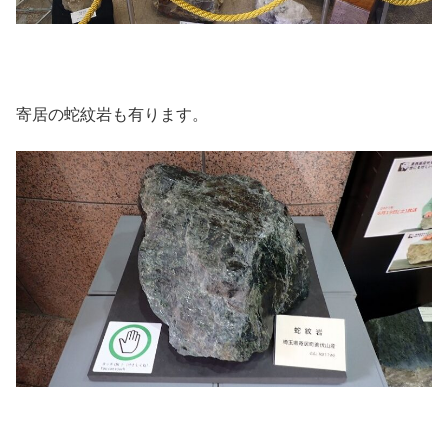
寄居の蛇紋岩も有ります。