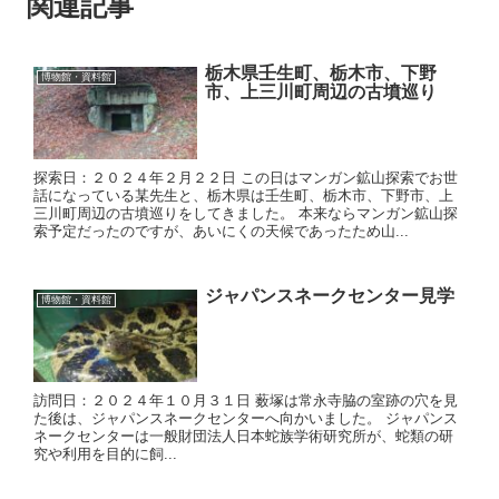
関連記事
栃木県壬生町、栃木市、下野
博物館・資料館
市、上三川町周辺の古墳巡り
探索日：２０２４年２月２２日 この日はマンガン鉱山探索でお世
話になっている某先生と、栃木県は壬生町、栃木市、下野市、上
三川町周辺の古墳巡りをしてきました。 本来ならマンガン鉱山探
索予定だったのですが、あいにくの天候であったため山...
ジャパンスネークセンター見学
博物館・資料館
訪問日：２０２４年１０月３１日 薮塚は常永寺脇の室跡の穴を見
た後は、ジャパンスネークセンターへ向かいました。 ジャパンス
ネークセンターは一般財団法人日本蛇族学術研究所が、蛇類の研
究や利用を目的に飼...