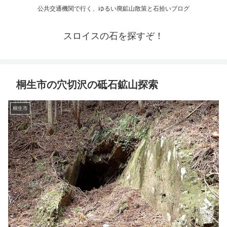
公共交通機関で行く、ゆるい廃鉱山散策と石拾いブログ
スロイスの石を探すぞ！
桐生市の穴切沢の砥石鉱山探索
桐生市