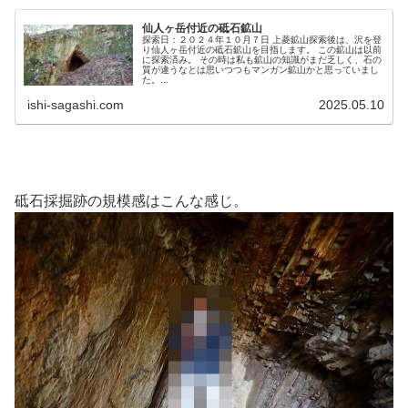
仙人ヶ岳付近の砥石鉱山
探索日：２０２４年１０月７日 上菱鉱山探索後は、沢を登
り仙人ヶ岳付近の砥石鉱山を目指します。 この鉱山は以前
に探索済み。 その時は私も鉱山の知識がまだ乏しく、石の
質が違うなとは思いつつもマンガン鉱山かと思っていまし
た。...
ishi-sagashi.com
2025.05.10
砥石採掘跡の規模感はこんな感じ。