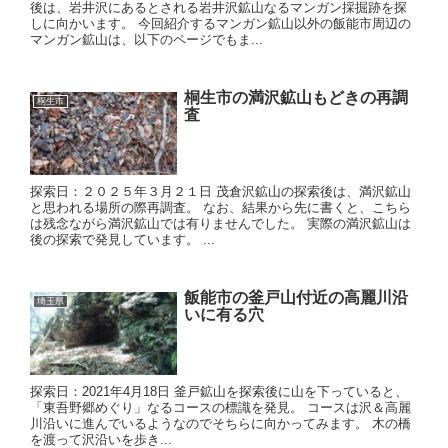
後は、岩井沢にあるとされる岩井沢鉱山なるマンガン採掘跡を探
しに向かいます。 今回紹介するマンガン鉱山以外の飯能市周辺の
マンガン鉱山は、以下のページでもま...
桐生市の満沢鉱山もどきの再調
桐生市
査
探索日：２０２５年３月２１日 茂倉沢鉱山の探索後は、満沢鉱山
と思われる場所の際再調査。 なお、結果から先に書くと、こちら
は残念ながら満沢鉱山では有りませんでした。 実際の満沢鉱山は
後の探索で発見しています。 ...
飯能市の釜戸山付近の高麗川沿
埼玉県
いに有る穴
探索日：2021年4月18日 釜戸鉱山を探索後に山を下っていると、
「東吾野郷めぐり」なるコースの標識を発見。 コースは沢＆高麗
川沿いに進んでいるようなのでそちらに向かってみます。 木の橋
を渡って沢沿いを歩き...