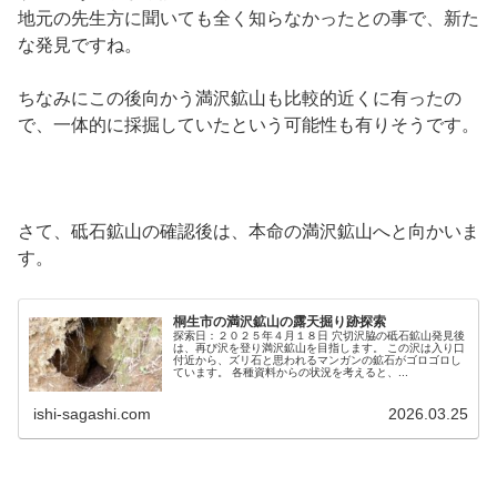
地元の先生方に聞いても全く知らなかったとの事で、新た
な発見ですね。
ちなみにこの後向かう満沢鉱山も比較的近くに有ったの
で、一体的に採掘していたという可能性も有りそうです。
さて、砥石鉱山の確認後は、本命の満沢鉱山へと向かいま
す。
桐生市の満沢鉱山の露天掘り跡探索
探索日：２０２５年４月１８日 穴切沢脇の砥石鉱山発見後
は、再び沢を登り満沢鉱山を目指します。 この沢は入り口
付近から、ズリ石と思われるマンガンの鉱石がゴロゴロし
ています。 各種資料からの状況を考えると、...
ishi-sagashi.com
2026.03.25