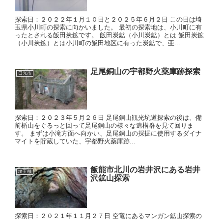
探索日：２０２２年１月１０日と２０２５年６月２日 この日は埼
玉県小川町の探索に向かいました。 最初の探索地は、小川町に有
ったとされる飯田炭鉱です。 飯田炭鉱（小川炭鉱）とは 飯田炭鉱
（小川炭鉱）とは小川町の飯田地区に有った炭鉱で、亜...
足尾銅山の宇都野火薬庫跡探索
日光市
探索日：２０２３年５月２６日 足尾銅山観光坑道探索の後は、備
前楯山をぐるっと回って足尾銅山の様々な遺構群を見て回りま
す。 まずは小滝方面へ向かい、足尾銅山の採掘に使用するダイナ
マイトを貯蔵していた、宇都野火薬庫跡...
飯能市北川の岩井沢にある岩井
埼玉県
沢鉱山探索
探索日：２０２１年１１月２７日 空竜にあるマンガン鉱山探索の