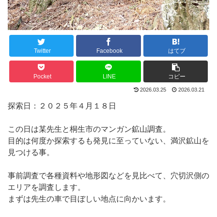
Twitter
Facebook
はてブ
Pocket
LINE
コピー
2026.03.25
2026.03.21
探索日：２０２５年４月１８日
この日は某先生と桐生市のマンガン鉱山調査。
目的は何度か探索するも発見に至っていない、満沢鉱山を
見つける事。
事前調査で各種資料や地形図などを見比べて、穴切沢側の
エリアを調査します。
まずは先生の車で目ぼしい地点に向かいます。