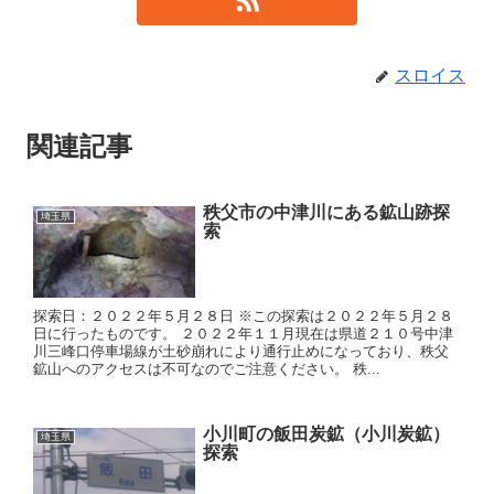
スロイス
関連記事
秩父市の中津川にある鉱山跡探
埼玉県
索
探索日：２０２２年５月２８日 ※この探索は２０２２年５月２８
日に行ったものです。 ２０２２年１１月現在は県道２１０号中津
川三峰口停車場線が土砂崩れにより通行止めになっており、秩父
鉱山へのアクセスは不可なのでご注意ください。 秩...
小川町の飯田炭鉱（小川炭鉱）
埼玉県
探索