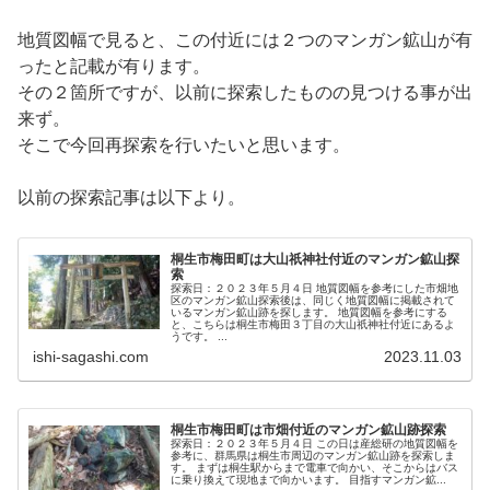
地質図幅で見ると、この付近には２つのマンガン鉱山が有
ったと記載が有ります。
その２箇所ですが、以前に探索したものの見つける事が出
来ず。
そこで今回再探索を行いたいと思います。
以前の探索記事は以下より。
桐生市梅田町は大山祇神社付近のマンガン鉱山探
索
探索日：２０２３年５月４日 地質図幅を参考にした市畑地
区のマンガン鉱山探索後は、同じく地質図幅に掲載されて
いるマンガン鉱山跡を探します。 地質図幅を参考にする
と、こちらは桐生市梅田３丁目の大山祇神社付近にあるよ
うです。 ...
ishi-sagashi.com
2023.11.03
桐生市梅田町は市畑付近のマンガン鉱山跡探索
探索日：２０２３年５月４日 この日は産総研の地質図幅を
参考に、群馬県は桐生市周辺のマンガン鉱山跡を探索しま
す。 まずは桐生駅からまで電車で向かい、そこからはバス
に乗り換えて現地まで向かいます。 目指すマンガン鉱...