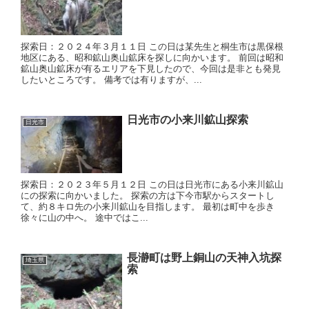
探索日：２０２４年３月１１日 この日は某先生と桐生市は黒保根
地区にある、昭和鉱山奥山鉱床を探しに向かいます。 前回は昭和
鉱山奥山鉱床が有るエリアを下見したので、今回は是非とも発見
したいところです。 備考では有りますが、...
日光市の小来川鉱山探索
日光市
探索日：２０２３年５月１２日 この日は日光市にある小来川鉱山
にの探索に向かいました。 探索の方は下今市駅からスタートし
て、約８キロ先の小来川鉱山を目指します。 最初は町中を歩き
徐々に山の中へ。 途中ではこ...
長瀞町は野上銅山の天神入坑探
埼玉県
索