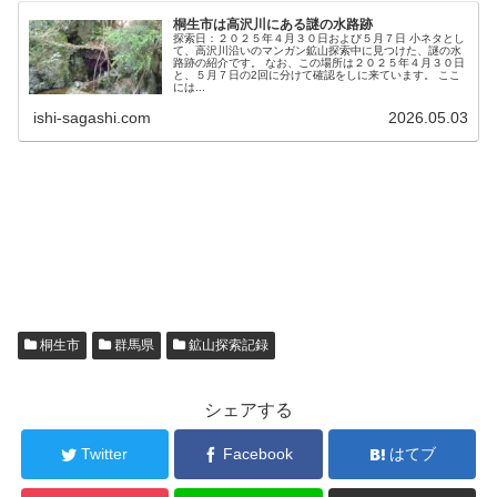
桐生市は高沢川にある謎の水路跡
探索日：２０２５年４月３０日および５月７日 小ネタとし
て、高沢川沿いのマンガン鉱山探索中に見つけた、謎の水
路跡の紹介です。 なお、この場所は２０２５年４月３０日
と、５月７日の2回に分けて確認をしに来ています。 ここ
には...
ishi-sagashi.com
2026.05.03
桐生市
群馬県
鉱山探索記録
シェアする
Twitter
Facebook
はてブ