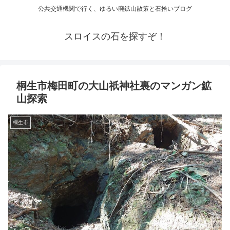
公共交通機関で行く、ゆるい廃鉱山散策と石拾いブログ
スロイスの石を探すぞ！
桐生市梅田町の大山祇神社裏のマンガン鉱
山探索
桐生市