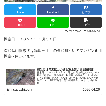
Twitter
Facebook
はてブ
Pocket
LINE
コピー
2026.05.03
2026.04.30
探索日：２０２５年４月３０日
満沢鉱山探索後は梅田三丁目の高沢川沿いのマンガン鉱山
探索へ向かいます。
桐生市は満沢鉱山の鉱山道上部の採掘跡探索
探索日：２０２５年４月３０日 この日は桐生市のマンガン
鉱山ソロ探索。 謎の廃墟「銀水苑」の探索と、１つ目のマ
ンガン鉱山を見つけられなかった後は、以前に見つけた満
沢鉱山へ。 満沢鉱山は以前に発見済み。 さらに、山の尾
根...
ishi-sagashi.com
2026.04.26