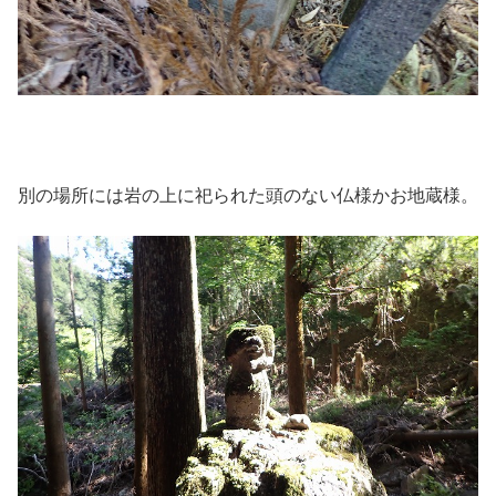
別の場所には岩の上に祀られた頭のない仏様かお地蔵様。