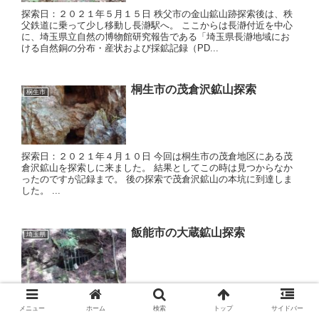
探索日：２０２１年５月１５日 秩父市の金山鉱山跡探索後は、秩
父鉄道に乗って少し移動し長瀞駅へ。 ここからは長瀞付近を中心
に、埼玉県立自然の博物館研究報告である「埼玉県長瀞地域にお
ける自然銅の分布・産状および採鉱記録（PD...
桐生市の茂倉沢鉱山探索
桐生市
探索日：２０２１年４月１０日 今回は桐生市の茂倉地区にある茂
倉沢鉱山を探索しに来ました。 結果としてこの時は見つからなか
ったのですが記録まで。 後の探索で茂倉沢鉱山の本坑に到達しま
した。 ...
飯能市の大蔵鉱山探索
埼玉県
探索日：２０２１年５月９日 今回は飯能市の伊豆ヶ岳付近にある
メニュー
ホーム
検索
トップ
サイドバー
大蔵鉱山を中心としたマンガン鉱山を探索に向かいます。 今回紹