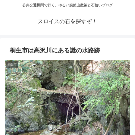
公共交通機関で行く、ゆるい廃鉱山散策と石拾いブログ
スロイスの石を探すぞ！
桐生市は高沢川にある謎の水路跡
桐生市