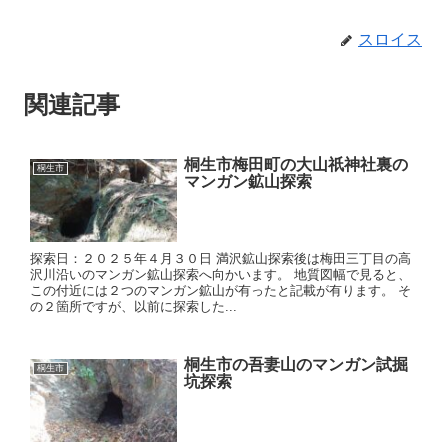
スロイス
関連記事
桐生市梅田町の大山祇神社裏の
桐生市
マンガン鉱山探索
探索日：２０２５年４月３０日 満沢鉱山探索後は梅田三丁目の高
沢川沿いのマンガン鉱山探索へ向かいます。 地質図幅で見ると、
この付近には２つのマンガン鉱山が有ったと記載が有ります。 そ
の２箇所ですが、以前に探索した...
桐生市の吾妻山のマンガン試掘
桐生市
坑探索