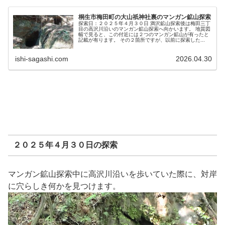
桐生市梅田町の大山祇神社裏のマンガン鉱山探索
探索日：２０２５年４月３０日 満沢鉱山探索後は梅田三丁
目の高沢川沿いのマンガン鉱山探索へ向かいます。 地質図
幅で見ると、この付近には２つのマンガン鉱山が有ったと
記載が有ります。 その２箇所ですが、以前に探索した...
ishi-sagashi.com
2026.04.30
２０２５年４月３０日の探索
マンガン鉱山探索中に高沢川沿いを歩いていた際に、対岸
に穴らしき何かを見つけます。