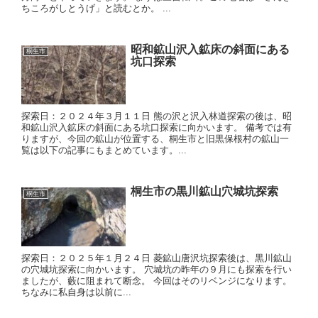
ちころがしとうげ」と読むとか。 ...
昭和鉱山沢入鉱床の斜面にある
桐生市
坑口探索
探索日：２０２４年３月１１日 熊の沢と沢入林道探索の後は、昭
和鉱山沢入鉱床の斜面にある坑口探索に向かいます。 備考では有
りますが、今回の鉱山が位置する、桐生市と旧黒保根村の鉱山一
覧は以下の記事にもまとめています。...
桐生市の黒川鉱山穴城坑探索
桐生市
探索日：２０２５年１月２４日 菱鉱山唐沢坑探索後は、黒川鉱山
の穴城坑探索に向かいます。 穴城坑の昨年の９月にも探索を行い
ましたが、藪に阻まれて断念。 今回はそのリベンジになります。
ちなみに私自身は以前に...