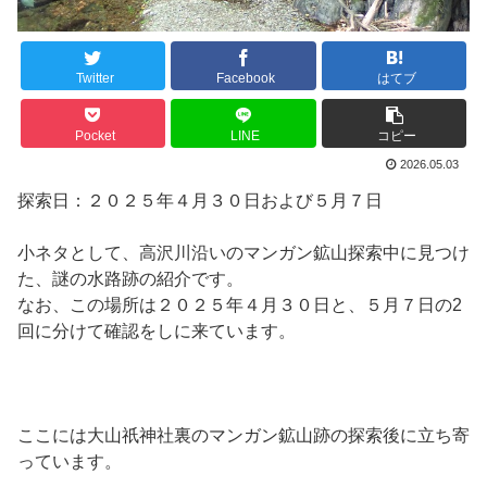
Twitter
Facebook
はてブ
Pocket
LINE
コピー
2026.05.03
探索日：２０２５年４月３０日および５月７日
小ネタとして、高沢川沿いのマンガン鉱山探索中に見つけ
た、謎の水路跡の紹介です。
なお、この場所は２０２５年４月３０日と、５月７日の2
回に分けて確認をしに来ています。
ここには大山祇神社裏のマンガン鉱山跡の探索後に立ち寄
っています。