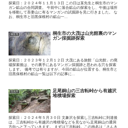
探索日：２０２４年１１月１３日 この日は某先生と桐生市のマン
ガン鉱山の合同調査。 午前中に落合鉱山の探索をし、午後は場所
を移動して吾妻山に有るマンガンの試掘跡を見に行きました。 な
お、桐生市と旧黒保根村の鉱山一...
桐生市の大茂は山光館裏のマン
桐生市
ガン採掘跡探索
探索日：２０２３年１２月１２日 大茂にある旅館「山光館」の廃
墟探索後は、その裏手にあるマンガン採掘跡と思われる穴を探索
します。 備考では有りますが、今回の鉱山が位置する、桐生市と
旧黒保根村の鉱山一覧は以下の記事に...
足尾銅山の三吉転峠から有越沢
日光市
堆積場探索
探索日：２０２４年５月３０日 文象沢を探索し三吉転峠に到達後
は、三吉転峠から有越沢の堆積場などを見ながら足尾銅山の通洞
方向へと下っていきます。 まずは三吉転峠。この地名は「さんき