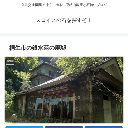
公共交通機関で行く、ゆるい廃鉱山散策と石拾いブログ
スロイスの石を探すぞ！
桐生市の銀水苑の廃墟
廃墟