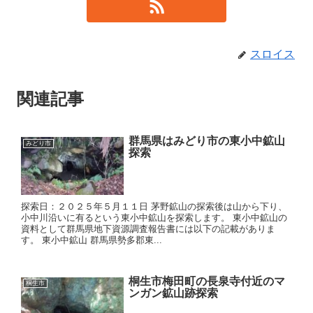
スロイス
関連記事
群馬県はみどり市の東小中鉱山
みどり市
探索
探索日：２０２５年５月１１日 茅野鉱山の探索後は山から下り、
小中川沿いに有るという東小中鉱山を探索します。 東小中鉱山の
資料として群馬県地下資源調査報告書には以下の記載がありま
す。 東小中鉱山 群馬県勢多郡東...
桐生市梅田町の長泉寺付近のマ
桐生市
ンガン鉱山跡探索