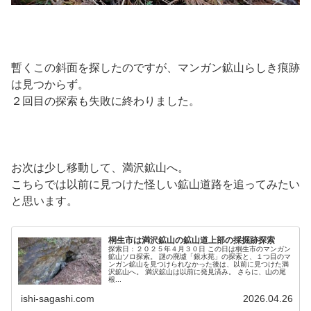
暫くこの斜面を探したのですが、マンガン鉱山らしき痕跡
は見つからず。
２回目の探索も失敗に終わりました。
お次は少し移動して、満沢鉱山へ。
こちらでは以前に見つけた怪しい鉱山道路を追ってみたい
と思います。
桐生市は満沢鉱山の鉱山道上部の採掘跡探索
探索日：２０２５年４月３０日 この日は桐生市のマンガン
鉱山ソロ探索。 謎の廃墟「銀水苑」の探索と、１つ目のマ
ンガン鉱山を見つけられなかった後は、以前に見つけた満
沢鉱山へ。 満沢鉱山は以前に発見済み。 さらに、山の尾
根...
ishi-sagashi.com
2026.04.26