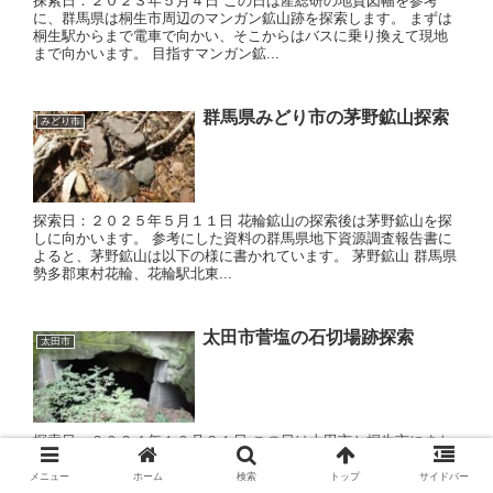
探索日：２０２３年５月４日 この日は産総研の地質図幅を参考
に、群馬県は桐生市周辺のマンガン鉱山跡を探索します。 まずは
桐生駅からまで電車で向かい、そこからはバスに乗り換えて現地
まで向かいます。 目指すマンガン鉱...
群馬県みどり市の茅野鉱山探索
みどり市
探索日：２０２５年５月１１日 花輪鉱山の探索後は茅野鉱山を探
しに向かいます。 参考にした資料の群馬県地下資源調査報告書に
よると、茅野鉱山は以下の様に書かれています。 茅野鉱山 群馬県
勢多郡東村花輪、花輪駅北東...
太田市菅塩の石切場跡探索
太田市
探索日：２０２４年１０月３１日 この日は太田市と桐生市にまた
がる、八王子丘陵の探索に向かいました。 まずは東武線の治良門
橋駅を下車して、太田市菅塩の石切場跡に向かいます。 駅名の由
メニュー
ホーム
検索
トップ
サイドバー