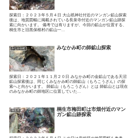
探索日：２０２３年５月４日 大山祇神社付近のマンガン鉱山探索
後は、地質図幅に掲載されている長泉寺付近のマンガン鉱山跡探
索に向かいます。 備考では有りますが、今回の鉱山が位置する、
桐生市と旧黒保根村の鉱山一...
みなかみ町の師鉱山探索
みなかみ町
探索日：２０２１年１１月２０日 みなかみ町の金鉱山である天沼
鉱山探索後は、同じくみなかみ町の師鉱山（もろこうざん）の探
索へと向かいます。 師鉱山（もろこうざん）とは 師鉱山とは現在
のみなかみ町の師地区に位置していた...
桐生市梅田町は市畑付近のマン
桐生市
ガン鉱山跡探索