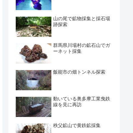
山の尾で鉱物採集と採石場
跡探索
群馬県川場村の鉱石山でガ
ーネット採集
飯能市の畑トンネル探索
動いている奥多摩工業曳鉄
線を見に再訪
秩父鉱山で黄鉄鉱採集