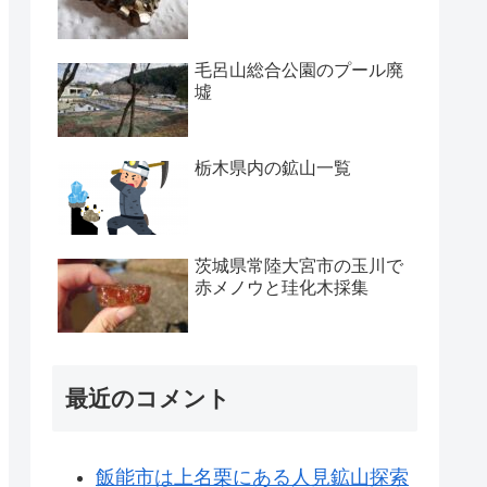
毛呂山総合公園のプール廃
墟
栃木県内の鉱山一覧
茨城県常陸大宮市の玉川で
赤メノウと珪化木採集
最近のコメント
飯能市は上名栗にある人見鉱山探索