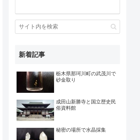
新着記事
栃木県那珂川町の武茂川で
砂金取り
成田山新勝寺と国立歴史民
俗資料館
秘密の場所で水晶採集