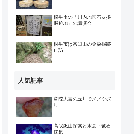
桐生市の「川内地区石灰採
掘跡地」の講演会
桐生市は茶臼山の金採掘跡
再訪
人気記事
常陸大宮の玉川でメノウ探
し
高取鉱山探索と水晶・蛍石
採集