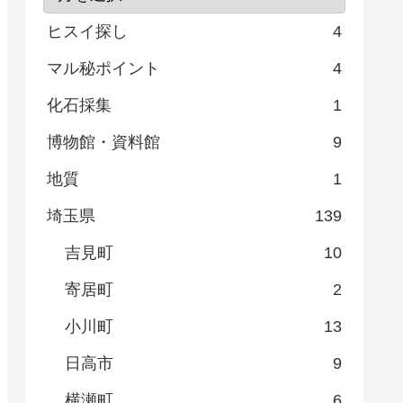
ヒスイ探し
4
マル秘ポイント
4
化石採集
1
博物館・資料館
9
地質
1
埼玉県
139
吉見町
10
寄居町
2
小川町
13
日高市
9
横瀬町
6