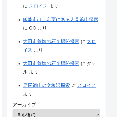
に
スロイス
より
飯能市は上名栗にある人見鉱山探索
に
GO
より
太田市菅塩の石切場跡探索
に
スロ
イス
より
太田市菅塩の石切場跡探索
に
タケ
ル
より
足尾銅山の文象沢探索
に
スロイス
より
アーカイブ