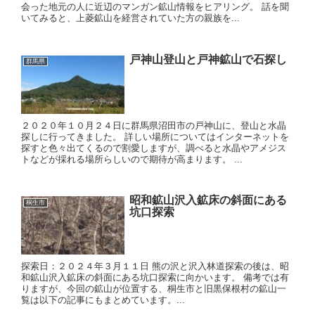
会った地元の人に近辺のマンガン鉱山情報をヒアリング。 話を聞
いてみると、上菱鉱山を経営されていた方の親族を...
戸神山登山と戸神鉱山で石探し
群馬県
２０２０年１０月２４日に群馬県沼田市の戸神山に、登山と水晶
探しに行ってきました。 詳しい場所についてはインターネットを
探すと色々出てくるので割愛しますが、調べると水晶やアメジス
トなどが採れる場所らしいので期待が高まります。 ...
昭和鉱山沢入鉱床の斜面にある
桐生市
坑口探索
探索日：２０２４年３月１１日 熊の沢と沢入林道探索の後は、昭
和鉱山沢入鉱床の斜面にある坑口探索に向かいます。 備考では有
りますが、今回の鉱山が位置する、桐生市と旧黒保根村の鉱山一
覧は以下の記事にもまとめています。...