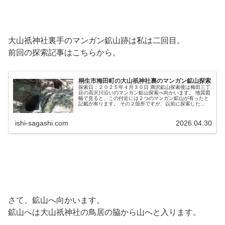
大山祇神社裏手のマンガン鉱山跡は私は二回目。
前回の探索記事はこちらから。
桐生市梅田町の大山祇神社裏のマンガン鉱山探索
探索日：２０２５年４月３０日 満沢鉱山探索後は梅田三丁
目の高沢川沿いのマンガン鉱山探索へ向かいます。 地質図
幅で見ると、この付近には２つのマンガン鉱山が有ったと
記載が有ります。 その２箇所ですが、以前に探索した...
ishi-sagashi.com
2026.04.30
さて、鉱山へ向かいます。
鉱山へは大山祇神社の鳥居の脇から山へと入ります。