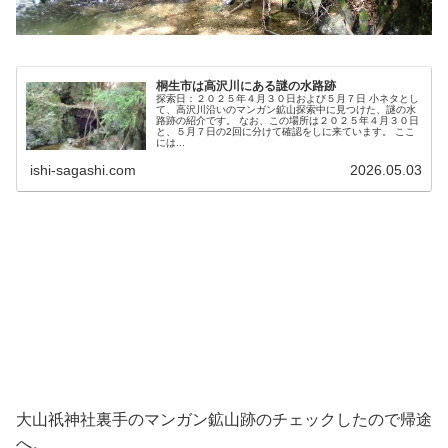
桐生市は高沢川にある謎の水路跡
探索日：２０２５年４月３０日および５月７日 小ネタとし
て、高沢川沿いのマンガン鉱山探索中に見つけた、謎の水
路跡の紹介です。 なお、この場所は２０２５年４月３０日
と、５月７日の2回に分けて確認をしに来ています。 ここ
には...
ishi-sagashi.com
2026.05.03
大山祇神社裏手のマンガン鉱山跡のチェックしたので帰途
へ。