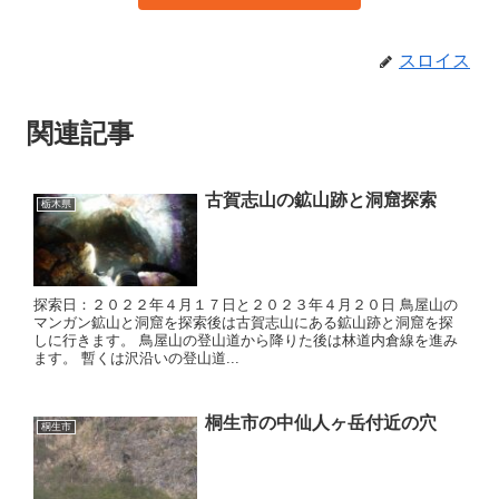
スロイス
関連記事
古賀志山の鉱山跡と洞窟探索
栃木県
探索日：２０２２年４月１７日と２０２３年４月２０日 鳥屋山の
マンガン鉱山と洞窟を探索後は古賀志山にある鉱山跡と洞窟を探
しに行きます。 鳥屋山の登山道から降りた後は林道内倉線を進み
ます。 暫くは沢沿いの登山道...
桐生市の中仙人ヶ岳付近の穴
桐生市