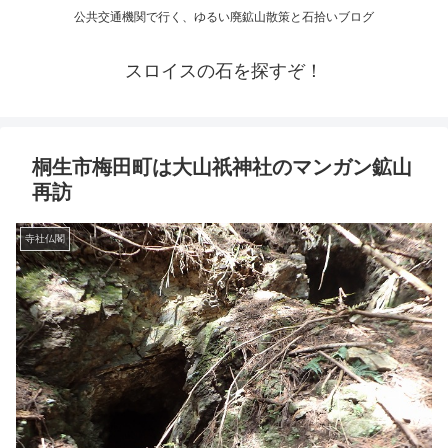
公共交通機関で行く、ゆるい廃鉱山散策と石拾いブログ
スロイスの石を探すぞ！
桐生市梅田町は大山祇神社のマンガン鉱山
再訪
寺社仏閣