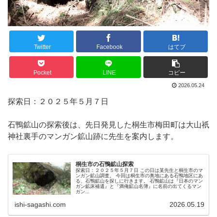
Twitter
Facebook
はてブ
Pocket
LINE
コピー
2026.05.24
探索日：２０２５年５月７日
石鴨鉱山の探索後は、先日発見した桐生市梅田町は大山祇
神社裏手のマンガン鉱山跡に先生を案内します。
桐生市の石鴨鉱山探索
探索日：２０２５年５月７日 この日は某先生と桐生市のマ
ンガン鉱山調査。 今回は桐生市の奥地にある石鴨地区にあ
る、石鴨鉱山を探しに行きます。 石鴨鉱山は『日本のマン
ガン鉱床補遺』と『満俺鉱山名簿』に名前の出てくるマン
ガン...
ishi-sagashi.com
2026.05.19