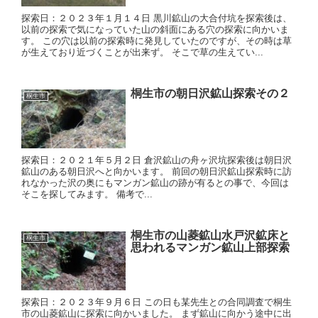
探索日：２０２３年１月１４日 黒川鉱山の大合付坑を探索後は、
以前の探索で気になっていた山の斜面にある穴の探索に向かいま
す。 この穴は以前の探索時に発見していたのですが、その時は草
が生えており近づくことが出来ず。 そこで草の生えてい...
桐生市の朝日沢鉱山探索その２
桐生市
探索日：２０２１年５月２日 倉沢鉱山の舟ヶ沢坑探索後は朝日沢
鉱山のある朝日沢へと向かいます。 前回の朝日沢鉱山探索時に訪
れなかった沢の奥にもマンガン鉱山の跡が有るとの事で、今回は
そこを探してみます。 備考で...
桐生市の山菱鉱山水戸沢鉱床と
桐生市
思われるマンガン鉱山上部探索
探索日：２０２３年９月６日 この日も某先生との合同調査で桐生
市の山菱鉱山に探索に向かいました。 まず鉱山に向かう途中に出