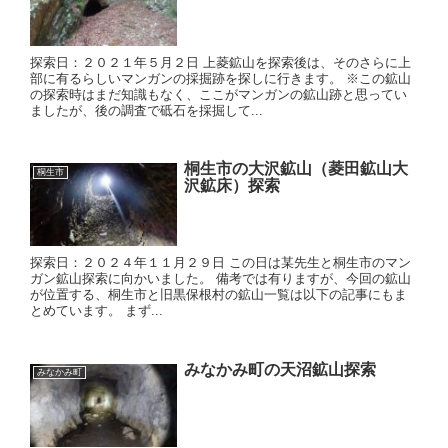
探索日：２０２１年５月２日 上菱鉱山を探索後は、そのさらに上
部に有るらしいマンガンの採掘跡を探しに行きます。 ※この鉱山
の探索時はまだ知識もなく、ここがマンガンの鉱山跡と思ってい
ましたが、後の調査で砥石を採掘して...
桐生市の大沢鉱山（菱田鉱山大
桐生市
沢鉱床）探索
探索日：２０２４年１１月２９日 この日は某先生と桐生市のマン
ガン鉱山探索に向かいました。 備考では有りますが、今回の鉱山
が位置する、桐生市と旧黒保根村の鉱山一覧は以下の記事にもま
とめています。 まず...
みなかみ町の天沼鉱山探索
みなかみ町