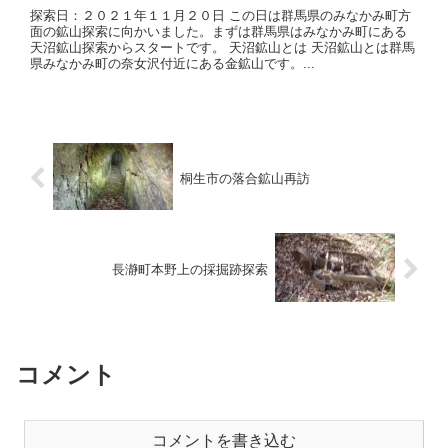
探索日：２０２１年１１月２０日 この日は群馬県のみなかみ町方
面の鉱山探索に向かいました。まずは群馬県はみなかみ町にある
天沼鉱山探索からスタートです。 天沼鉱山とは 天沼鉱山とは群馬
県みなかみ町の奈女沢付近にある金鉱山です。...
桐生市の落合鉱山再訪
長瀞町本野上の採掘跡探索
コメント
コメントを書き込む