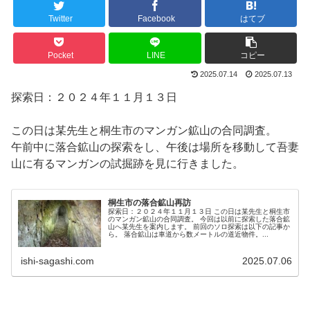
Twitter
Facebook
はてブ
Pocket
LINE
コピー
2025.07.14
2025.07.13
探索日：２０２４年１１月１３日
この日は某先生と桐生市のマンガン鉱山の合同調査。
午前中に落合鉱山の探索をし、午後は場所を移動して吾妻
山に有るマンガンの試掘跡を見に行きました。
桐生市の落合鉱山再訪
探索日：２０２４年１１月１３日 この日は某先生と桐生市
のマンガン鉱山の合同調査。 今回は以前に探索した落合鉱
山へ某先生を案内します。 前回のソロ探索は以下の記事か
ら。 落合鉱山は車道から数メートルの道近物件。...
ishi-sagashi.com
2025.07.06