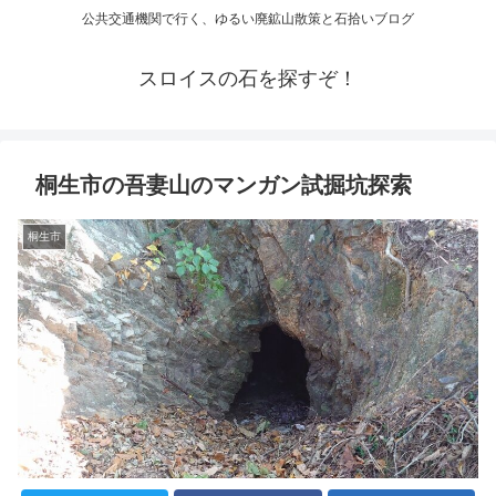
公共交通機関で行く、ゆるい廃鉱山散策と石拾いブログ
スロイスの石を探すぞ！
桐生市の吾妻山のマンガン試掘坑探索
桐生市