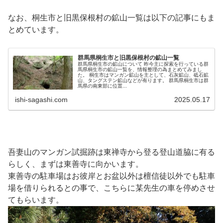
なお、桐生市と旧黒保根村の鉱山一覧は以下の記事にもま
とめています。
群馬県桐生市と旧黒保根村の鉱山一覧
群馬県桐生市の鉱山について 昨今主に探索を行っている群
馬県桐生市の鉱山一覧を、情報整理の為まとめてみまし
た。 桐生市はマンガン鉱山を主として、石灰鉱山、砥石鉱
山、タングステン鉱山などが有ります。 群馬県桐生市は群
馬県の南東部に位置...
ishi-sagashi.com
2025.05.17
吾妻山のマンガン試掘跡は東禅寺から登る登山道脇に有る
らしく、まずは東善寺に向かいます。
東善寺の駐車場はお彼岸とお盆以外は檀信徒以外でも駐車
場を借りられるとの事で、こちらに某先生の車を停めさせ
てもらいます。