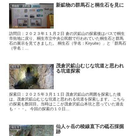
新鉱物の群馬石と桐生石を見に
博物館・資料館
訪問日：２０２３年１１月２日 倉の沢鉱山の探索後はバスで桐生
市街地に戻り、桐生市立中央公民館で行われていた桐生石と群馬
石の展示を見てきました。 桐生石（学名：Kiryuite）」と「群馬石
（学名：...
茂倉沢鉱山むじな坑道と思われ
桐生市
る坑道探索
探索日：２０２５年３月１１日 茂倉沢鉱山の周囲を探索した後
は、茂倉沢鉱山むじな坑道と思われる坑道を探索します。 こちら
の探索も数回目。当時はここが茂倉沢鉱山本坑と思っていた過去
も・・・。 今回の探索の１０日...
仙人ヶ岳の稜線直下の砥石採掘
桐生市
跡