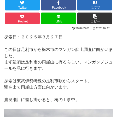
Twitter
Facebook
はてブ
Pocket
LINE
コピー
2026.03.01
2026.02.25
探索日：２０２５年３月２７日
この日は足利市から栃木市のマンガン鉱山調査に向かいま
した。
まず最初は足利市の両崖山に有るらしい、マンガンノジュ
ールを見に行きます。
探索は東武伊勢崎線の足利市駅からスタート。
駅を出て両崖山方面に向かいます。
渡良瀬川に差し掛かると、橋の工事中。