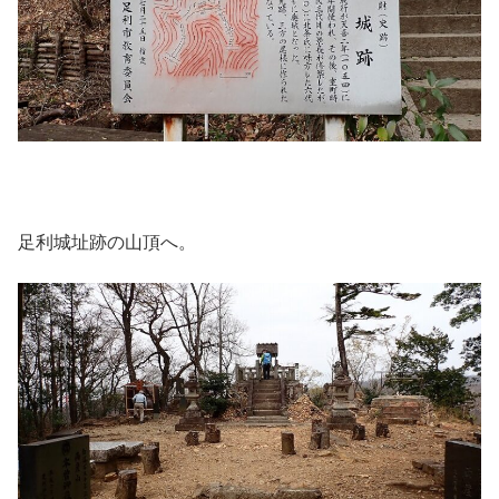
足利城址跡の山頂へ。