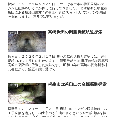
探索日：２０２１年５月２９日 この日は桐生市の梅田周辺のマン
ガン鉱山跡をいくつか探しに行ってきました。 まず最初は桐生市
梅田にある猿澤山鷹林寺の裏山付近にあるらしいマンガン採掘跡
を探索します。 備考では有りますが、...
高崎炭田の興亜炭鉱坑道探索
群馬県
探索日：２０２５年２月１７日 興亜炭鉱の遺構を確認後は、興亜
炭鉱の坑道を探しに向かいます。 興亜炭鉱とは 興亜炭鉱は群馬県
高崎市乗附町に位置した炭鉱です。 昭和14年に高崎の板倉製糸株
式会社から、鉱区を譲り受けて...
桐生市は茶臼山の金採掘跡探索
桐生市
探索日：２０２４年１０月３１日 唐沢山のマンガン採掘跡は、八
王子丘陵を縦走し、桐生市の茶臼山に有るという金の鉱山跡を探