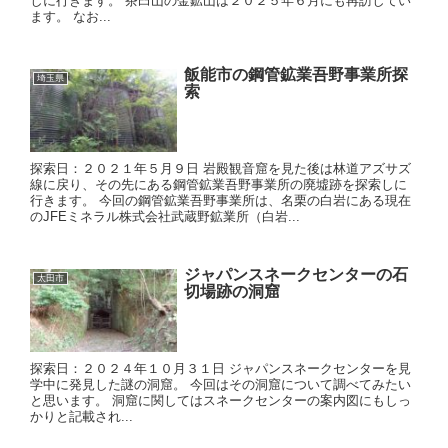
しに行きます。 茶臼山の金鉱山は２０２５年６月にも再訪してい
ます。 なお...
飯能市の鋼管鉱業吾野事業所探
埼玉県
索
探索日：２０２１年５月９日 岩殿観音窟を見た後は林道アズサズ
線に戻り、その先にある鋼管鉱業吾野事業所の廃墟跡を探索しに
行きます。 今回の鋼管鉱業吾野事業所は、名栗の白岩にある現在
のJFEミネラル株式会社武蔵野鉱業所（白岩...
ジャパンスネークセンターの石
太田市
切場跡の洞窟
探索日：２０２４年１０月３１日 ジャパンスネークセンターを見
学中に発見した謎の洞窟。 今回はその洞窟について調べてみたい
と思います。 洞窟に関してはスネークセンターの案内図にもしっ
かりと記載され...