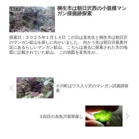
桐生市は朝日沢西の小規模マン
桐生市
ガン採掘跡探索
探索日：２０２５年１月１４日 この日は某先生と桐生市は朝日沢
のマンガン鉱山を探しに向かいました。 向かう先は朝日沢最奥付
近にあるらしいマンガン鉱山。 こちらは過去に探索された方の地
図に記載されていた鉱山。 この地図を某先生が...
小川町はウス入り沢のマンガン試掘跡探
索
３回目の糸魚川翡翠探し