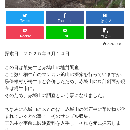
Twitter
Facebook
はてブ
Pocket
LINE
コピー
2026.07.05
探索日：２０２５年６月１４日
この日は某先生と赤城山の地質調査。
ここ数年桐生市のマンガン鉱山の探索を行っていますが、
黒保根村が桐生市と合併したため、赤城山の東部斜面が現
在は桐生市に。
そのため、赤城山の調査という事になりました。
ちなみに赤城山に来たのは、赤城山の岩石中に某鉱物が含
まれているとの事で、そのサンプル収集。
某先生が事前に関連資料を入手し、それを元に探索しま