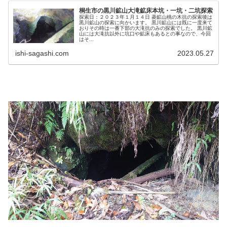
桐生市の黒川鉱山大滝鉱床本坑・一坑・二坑探索
探索日：２０２３年１月１４日 菱鉱山桃の木抗の探索後は
黒川鉱山の探索に向かいます。 黒川鉱山には既に一度来て
おりその時は一番下部の大滝抗のみの探索でした。 黒川鉱
山には大滝抗以外に坑口や鉱床もあるとの事なので、今回
はそ...
ishi-sagashi.com
2023.05.27