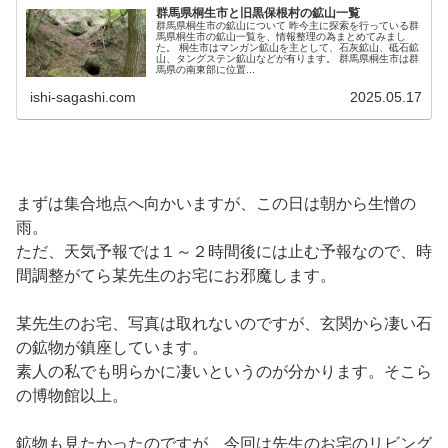
群馬県桐生市と旧黒保根村の鉱山一覧
群馬県桐生市の鉱山について 昨今主に探索を行っている群
馬県桐生市の鉱山一覧を、情報整理の為まとめてみまし
た。 桐生市はマンガン鉱山を主として、石灰鉱山、砥石鉱
山、タングステン鉱山などが有ります。 群馬県桐生市は群
馬県の南東部に位置...
ishi-sagashi.com
2025.05.17
まずは集合地点へ向かいますが、この日は朝から生憎の
雨。
ただ、天気予報では１～２時間後には止む予報なので、時
間調整がてら某先生のお宅にお邪魔します。
某先生のお宅、写真は取れないのですが、玄関から凄い石
の鉱物が鎮座しています。
素人の私でも明らかに凄いというのが分かります。そこら
の博物館以上。
鉱物も見たかったのですが、今回は先生のお宅のリビング