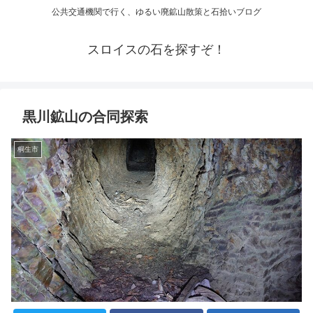
公共交通機関で行く、ゆるい廃鉱山散策と石拾いブログ
スロイスの石を探すぞ！
黒川鉱山の合同探索
桐生市