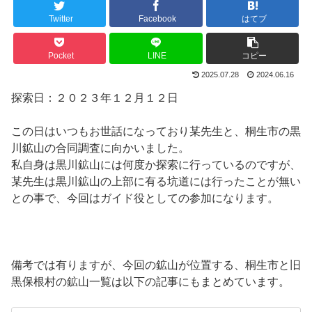
Twitter
Facebook
はてブ
Pocket
LINE
コピー
2025.07.28
2024.06.16
探索日：２０２３年１２月１２日
この日はいつもお世話になっており某先生と、桐生市の黒
川鉱山の合同調査に向かいました。
私自身は黒川鉱山には何度か探索に行っているのですが、
某先生は黒川鉱山の上部に有る坑道には行ったことが無い
との事で、今回はガイド役としての参加になります。
備考では有りますが、今回の鉱山が位置する、桐生市と旧
黒保根村の鉱山一覧は以下の記事にもまとめています。