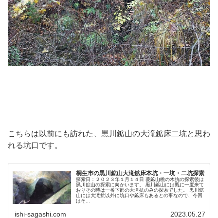
こちらは以前にも訪れた、黒川鉱山の大滝鉱床二坑と思わ
れる坑口です。
桐生市の黒川鉱山大滝鉱床本坑・一坑・二坑探索
探索日：２０２３年１月１４日 菱鉱山桃の木抗の探索後は
黒川鉱山の探索に向かいます。 黒川鉱山には既に一度来て
おりその時は一番下部の大滝抗のみの探索でした。 黒川鉱
山には大滝抗以外に坑口や鉱床もあるとの事なので、今回
はそ...
ishi-sagashi.com
2023.05.27