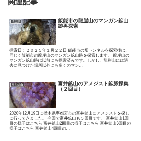
関連記事
飯能市の龍崖山のマンガン鉱山
埼玉県
跡再探索
探索日：２０２５年１月２２日 飯能市の畑トンネルを探索後は、
同じく飯能市の龍崖山のマンガン鉱山跡を探索します。 龍崖山の
マンガン鉱山跡は以前にも探索済みです。しかし、龍崖山には過
去に見つけた場所以外にも多くのマン...
富井鉱山のアメジスト鉱脈採集
富井鉱山
（２回目）
2020年12月19日に栃木県宇都宮市の富井鉱山にアメジストを探し
に行ってきました。 今回で富井鉱山も５回目です。 富井鉱山1回
目の様子はこちら 富井鉱山2回目の様子はこちら 富井鉱山3回目の
様子はこちら 富井鉱山4回目の...