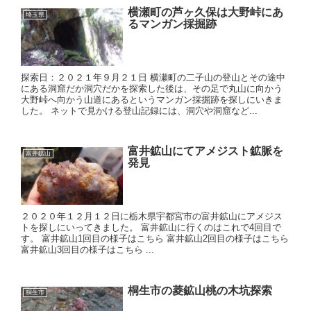
横瀬町の芦ヶ久保は大野峠にあ
埼玉県
るマンガン採掘跡
探索日：２０２１年９月２１日 横瀬町の二子山の登山とその途中
にある洞窟だか洞穴だかを探索した後は、その足で丸山に向かう
大野峠へ向かう山道にあるというマンガン採掘跡を探しにいきま
した。 ネットで見かける登山記録には、洞穴や洞窟など...
富井鉱山にてアメジスト鉱脈を
富井鉱山
発見
２０２０年１２月１２日に栃木県宇都宮市の富井鉱山にアメジス
トを探しにいってきました。 富井鉱山に行くのはこれで4回目で
す。 富井鉱山1回目の様子はこちら 富井鉱山2回目の様子はこちら
富井鉱山3回目の様子はこちら ...
桐生市の菱鉱山桃の木坑探索
桐生市