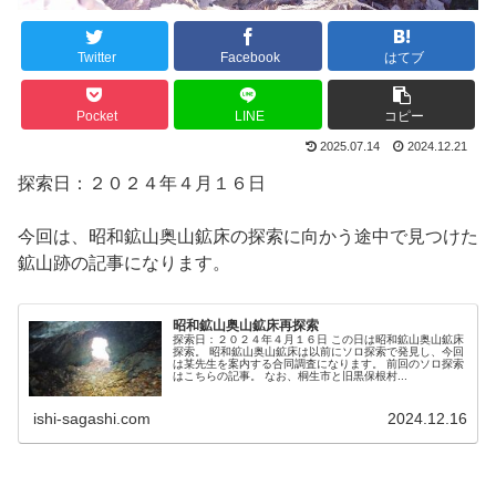
Twitter
Facebook
はてブ
Pocket
LINE
コピー
2025.07.14
2024.12.21
探索日：２０２４年４月１６日
今回は、昭和鉱山奥山鉱床の探索に向かう途中で見つけた
鉱山跡の記事になります。
昭和鉱山奥山鉱床再探索
探索日：２０２４年４月１６日 この日は昭和鉱山奥山鉱床
探索。 昭和鉱山奥山鉱床は以前にソロ探索で発見し、今回
は某先生を案内する合同調査になります。 前回のソロ探索
はこちらの記事。 なお、桐生市と旧黒保根村...
ishi-sagashi.com
2024.12.16