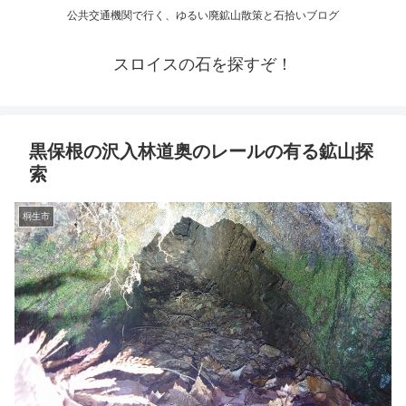
公共交通機関で行く、ゆるい廃鉱山散策と石拾いブログ
スロイスの石を探すぞ！
黒保根の沢入林道奥のレールの有る鉱山探
索
桐生市