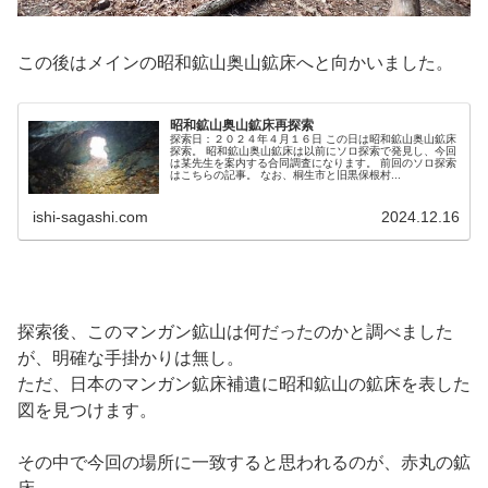
この後はメインの昭和鉱山奥山鉱床へと向かいました。
昭和鉱山奥山鉱床再探索
探索日：２０２４年４月１６日 この日は昭和鉱山奥山鉱床
探索。 昭和鉱山奥山鉱床は以前にソロ探索で発見し、今回
は某先生を案内する合同調査になります。 前回のソロ探索
はこちらの記事。 なお、桐生市と旧黒保根村...
ishi-sagashi.com
2024.12.16
探索後、このマンガン鉱山は何だったのかと調べました
が、明確な手掛かりは無し。
ただ、日本のマンガン鉱床補遺に昭和鉱山の鉱床を表した
図を見つけます。
その中で今回の場所に一致すると思われるのが、赤丸の鉱