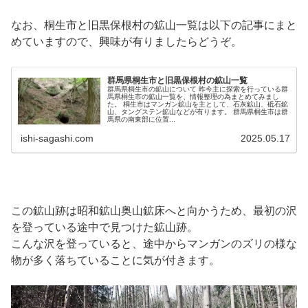
なお、桐生市と旧黒保根村の鉱山一覧は以下の記事にまと
めていますので、興味が有りましたらどうぞ。
群馬県桐生市と旧黒保根村の鉱山一覧
群馬県桐生市の鉱山について 昨今主に探索を行っている群
馬県桐生市の鉱山一覧を、情報整理の為まとめてみまし
た。 桐生市はマンガン鉱山を主として、石灰鉱山、砥石鉱
山、タングステン鉱山などが有ります。 群馬県桐生市は群
馬県の南東部に位置...
ishi-sagashi.com
2025.05.17
この鉱山跡は昭和鉱山奥山鉱床へと向かうため、最初の沢
を登っている途中で見つけた鉱山跡。
こんな沢を登っていると、途中からマンガンのズリの様な
物が多く落ちていることに気が付きます。