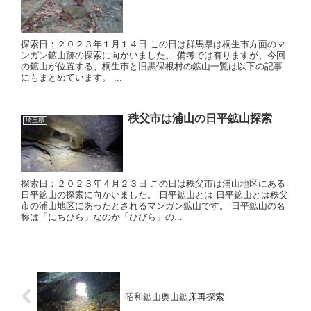
探索日：２０２３年１月１４日 この日は群馬県は桐生市方面のマ
ンガン鉱山跡の探索に向かいました。 備考では有りますが、今回
の鉱山が位置する、桐生市と旧黒保根村の鉱山一覧は以下の記事
にもまとめています。 ...
秩父市は浦山の日平鉱山探索
埼玉県
探索日：２０２３年４月２３日 この日は秩父市は浦山地区にある
日平鉱山の探索に向かいました。 日平鉱山とは 日平鉱山とは秩父
市の浦山地区にあったとされるマンガン鉱山です。 日平鉱山の名
称は「にちひら」なのか「ひびら」の...
昭和鉱山奥山鉱床再探索